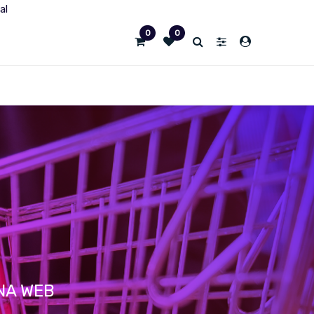
al
0
0
INA WEB