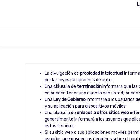
L
La divulgación de
propiedad intelectual
informar
por las leyes de derechos de autor.
Una cláusula de
terminación
informará que las c
no pueden tener una cuenta con usted) puede s
Una
Ley de Gobierno
informará a los usuarios de 
y su aplicación para dispositivos móviles.
Una cláusula de
enlaces a otros sitios web
infor
generalmente informará a los usuarios que ellos
estos terceros.
Si su sitio web o sus aplicaciones móviles perm
usuarios que poseen los derechos sobre el cont