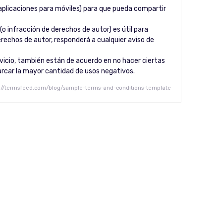
e aplicaciones para móviles) para que pueda compartir
(o infracción de derechos de autor) es útil para
erechos de autor, responderá a cualquier aviso de
rvicio, también están de acuerdo en no hacer ciertas
arcar la mayor cantidad de usos negativos.
s://termsfeed.com/blog/sample-terms-and-conditions-template